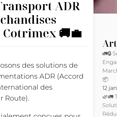
 Transport ADR
rchandises
 Cotrimex 🚚💼
Art
🚛🔒 
Enga
osons des solutions de
Marc
ementations ADR (Accord
📦
nternational des
12 ja
🌿🚛 
 Route).
Solut
Rédui
écialement conçues pour