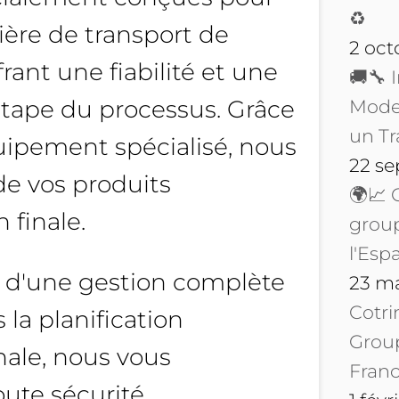
♻️
ière de transport de
2 oct
ant une fiabilité et une
🚚🔧 
tape du processus. Grâce
Moder
un Tr
quipement spécialisé, nous
22 s
de vos produits
🌍📈 
 finale.
group
l'Esp
z d'une gestion complète
23 m
Cotri
 la planification
Group
inale, nous vous
Franc
oute sécurité.