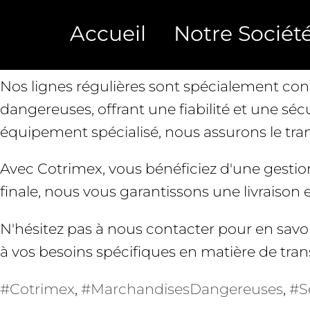
Chez Cotrimex, nous vous proposons des sol
Accueil
Notre Sociét
transport international des marchandises D
Nos lignes régulières sont spécialement co
dangereuses, offrant une fiabilité et une sé
équipement spécialisé, nous assurons le tran
Avec Cotrimex, vous bénéficiez d'une gestion 
finale, nous vous garantissons une livraison 
N'hésitez pas à nous contacter pour en savo
à vos besoins spécifiques en matière de tr
#Cotrimex
, 
#MarchandisesDangereuses
, 
#S