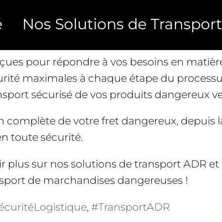
utions de transport conformes aux réglemen
é
Nos Solutions de Transport
angereuses par Route).
nçues pour répondre à vos besoins en matiè
curité maximales à chaque étape du processus
sport sécurisé de vos produits dangereux vers
complète de votre fret dangereux, depuis la p
en toute sécurité.
ir plus sur nos solutions de transport ADR 
ansport de marchandises dangereuses !
écuritéLogistique
, 
#TransportADR