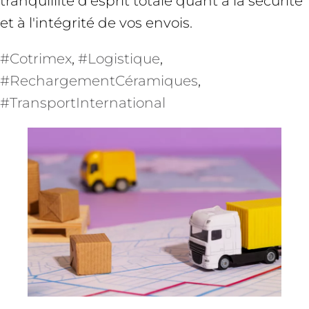
tranquillité d'esprit totale quant à la sécurité
et à l'intégrité de vos envois.
#Cotrimex
, 
#Logistique
, 
#RechargementCéramiques
, 
#TransportInternational