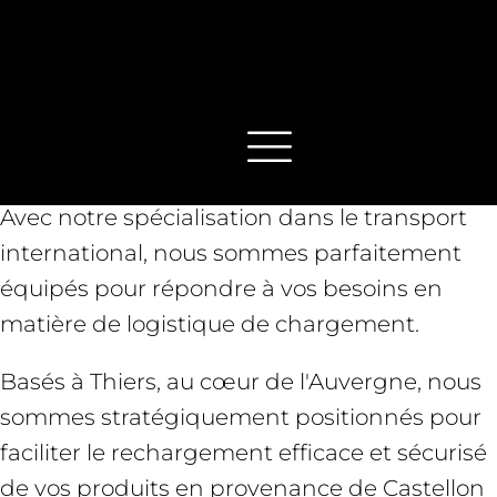
Vous recherchez un partenaire de confiance
pour le rechargement de vos céramiques en
carrelage et en tuiles depuis l'Espagne vers
Le Puy-de-Dôme, La Loire et la Haute-Loire ?
Ne cherchez pas plus loin que Cotrimex !
Avec notre spécialisation dans le transport
international, nous sommes parfaitement
équipés pour répondre à vos besoins en
matière de logistique de chargement.
Basés à Thiers, au cœur de l'Auvergne, nous
sommes stratégiquement positionnés pour
faciliter le rechargement efficace et sécurisé
de vos produits en provenance de Castellon