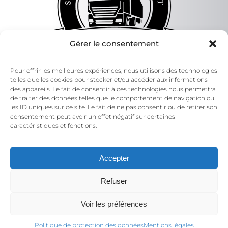
Gérer le consentement
Pour offrir les meilleures expériences, nous utilisons des technologies
telles que les cookies pour stocker et/ou accéder aux informations
des appareils. Le fait de consentir à ces technologies nous permettra
de traiter des données telles que le comportement de navigation ou
les ID uniques sur ce site. Le fait de ne pas consentir ou de retirer son
consentement peut avoir un effet négatif sur certaines
caractéristiques et fonctions.
Accepter
Refuser
COTRIMEX
©
2026
–
Mentions Légales
–
Voir les préférences
Politique de protection des données -
Politique de protection des données
Mentions légales