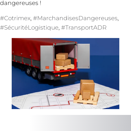
dangereuses !
#Cotrimex
, 
#MarchandisesDangereuses
, 
#SécuritéLogistique
, 
#TransportADR