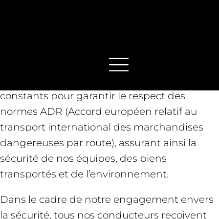
Chez Cotrimex, la sécurité et la conformité
sont des priorités absolues, notamment
lorsqu'il s'agit du transport de marchandises
dangereuses. Nous avons mis en place des
protocoles rigoureux et des investissements
constants pour garantir le respect des
normes ADR (Accord européen relatif au
transport international des marchandises
dangereuses par route), assurant ainsi la
sécurité de nos équipes, des biens
transportés et de l’environnement.
Dans le cadre de notre engagement envers
la sécurité, tous nos conducteurs reçoivent